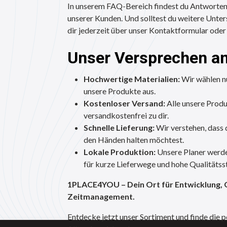
In unserem FAQ-Bereich findest du Antworten 
unserer Kunden. Und solltest du weitere Unter
dir jederzeit über unser Kontaktformular oder
Unser Versprechen an
Hochwertige Materialien:
Wir wählen nu
unsere Produkte aus.
Kostenloser Versand:
Alle unsere Pro
versandkostenfrei zu dir.
Schnelle Lieferung:
Wir verstehen, dass d
den Händen halten möchtest.
Lokale Produktion:
Unsere Planer werden
für kurze Lieferwege und hohe Qualitätss
1PLACE4YOU – Dein Ort für Entwicklung, 
Zeitmanagement.
Entdecke jetzt unser Sortiment und finde die 