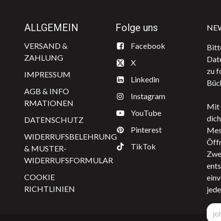
ALLGEMEIN
Folge uns
NE
VERSAND & ​
​Facebook
Bitt
ZAHLUNG
Dat
X
zu f
IMPRESSUM
Linkedin
Büch
AGB & INFO​​
Instagram
RMATIONEN
Mit 
YouTube
dich
DATENSCHUTZ
Pinterest
Mes
WIDERRUFSBELEHRUNG
Öffn
TikTok
& MUSTER-
Zwe
WIDERRUFSFORMULAR
ents
COOKIE
einv
RICHTLINIEN
jede