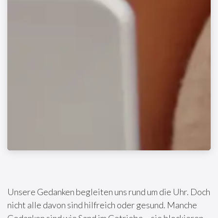
Unsere Gedanken begleiten uns rund um die Uhr. Doch
nicht alle davon sind hilfreich oder gesund. Manche
Gedanken sind wie Sand im Getriebe – sie blockieren,