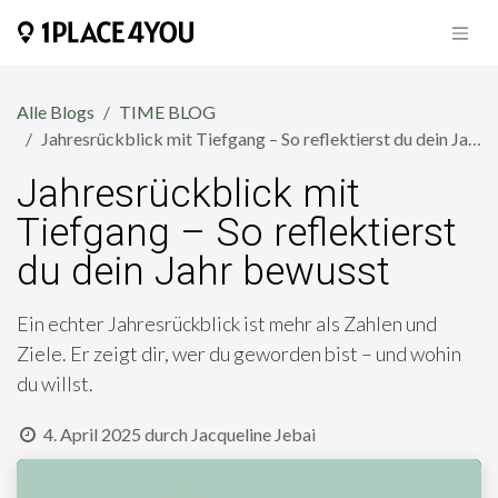
Zum Inhalt springen
Alle Blogs
TIME BLOG
Jahresrückblick mit Tiefgang – So reflektierst du dein Jahr bewusst
Jahresrückblick mit
Tiefgang – So reflektierst
du dein Jahr bewusst
Ein echter Jahresrückblick ist mehr als Zahlen und
Ziele. Er zeigt dir, wer du geworden bist – und wohin
du willst.
4. April 2025
durch
Jacqueline Jebai