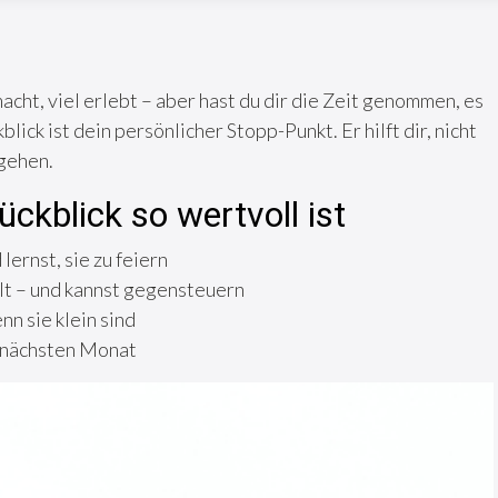
cht, viel erlebt – aber hast du dir die Zeit genommen, es
lick ist dein persönlicher Stopp-Punkt. Er hilft dir, nicht
 gehen.
kblick so wertvoll ist
lernst, sie zu feiern
lt – und kannst gegensteuern
nn sie klein sind
n nächsten Monat