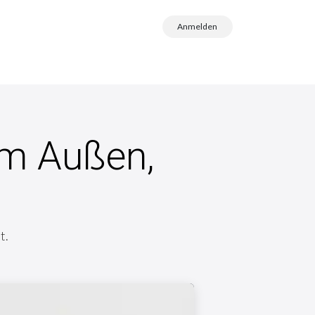
Anmelden
im Außen,
t.