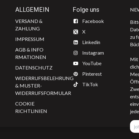
ALLGEMEIN
Folge uns
NE
VERSAND & ​
​Facebook
Bitt
ZAHLUNG
Dat
X
zu f
IMPRESSUM
Linkedin
Büch
AGB & INFO​​
Instagram
RMATIONEN
Mit 
YouTube
dich
DATENSCHUTZ
Pinterest
Mes
WIDERRUFSBELEHRUNG
Öffn
TikTok
& MUSTER-
Zwe
WIDERRUFSFORMULAR
ents
COOKIE
einv
RICHTLINIEN
jede