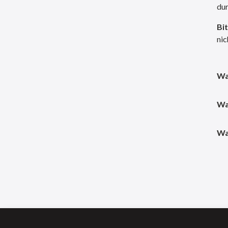
dur
Bit
nic
Wa
Wa
Wa