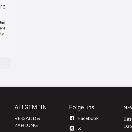
ere
 Und
nere
ter
ALLGEMEIN
Folge uns
NE
VERSAND & ​
​Facebook
Bitt
ZAHLUNG
Dat
X